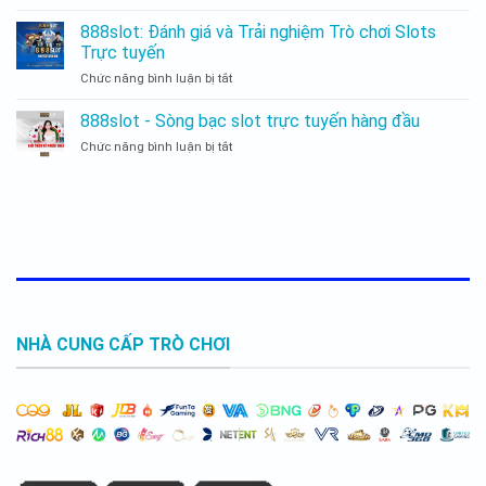
Khám
casino
giải
phá
888slot: Đánh giá và Trải nghiệm Trò chơi Slots
trực
trí
nền
tuyến
Trực tuyến
đỉnh
tảng
hàng
cao
Chức năng bình luận bị tắt
888slot:
slot
đầu
Đánh
trực
giá
888slot - Sòng bạc slot trực tuyến hàng đầu
tuyến
và
nổi
Chức năng bình luận bị tắt
888slot
Trải
tiếng
-
nghiệm
Sòng
Trò
bạc
chơi
slot
Slots
trực
Trực
tuyến
tuyến
hàng
đầu
NHÀ CUNG CẤP TRÒ CHƠI