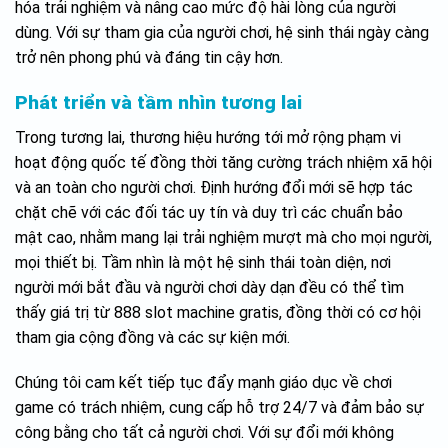
hóa trải nghiệm và nâng cao mức độ hài lòng của người
dùng. Với sự tham gia của người chơi, hệ sinh thái ngày càng
trở nên phong phú và đáng tin cậy hơn.
Phát triển và tầm nhìn tương lai
Trong tương lai, thương hiệu hướng tới mở rộng phạm vi
hoạt động quốc tế đồng thời tăng cường trách nhiệm xã hội
và an toàn cho người chơi. Định hướng đổi mới sẽ hợp tác
chặt chẽ với các đối tác uy tín và duy trì các chuẩn bảo
mật cao, nhằm mang lại trải nghiệm mượt mà cho mọi người,
mọi thiết bị. Tầm nhìn là một hệ sinh thái toàn diện, nơi
người mới bắt đầu và người chơi dày dạn đều có thể tìm
thấy giá trị từ 888 slot machine gratis, đồng thời có cơ hội
tham gia cộng đồng và các sự kiện mới.
Chúng tôi cam kết tiếp tục đẩy mạnh giáo dục về chơi
game có trách nhiệm, cung cấp hỗ trợ 24/7 và đảm bảo sự
công bằng cho tất cả người chơi. Với sự đổi mới không