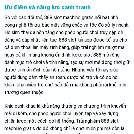
Ưu điểm và năng lực cạnh tranh
So với các đối thủ, 888 slot machine gratis nổi bật nhờ
công nghệ tối ưu, bảo mật vững chắc và tốc độ xử lý nhanh.
Hệ sinh thái đa nền tảng cho phép người chơi truy cập dễ
dàng và cập nhật liên tục. 888 slot tải app được tối ưu cho
cả điện thoại lẫn máy tính bảng, giúp trải nghiệm mượt mà
ngay cả khi mạng không ổn định. koko slot 888 mở rộng
danh mục trò chơi và tính năng, tạo sự mới mẻ đồng thời giữ
được tính ổn định của nền tảng. Những yếu tố này giúp
người dùng cảm thấy an toàn, được hỗ trợ và có cơ hội
khám phá nhiều trò chơi hấp dẫn mà không phải rời khỏi môi
trường quen thuộc.
Khía cạnh khác là khả năng thưởng và chương trình khuyến
mãi đi kèm, cho phép người chơi luyện tập và xây dựng
chiến lược một cách có hệ thống. Trải nghiệm 888 slot
machine gratis do đó không chỉ là chơi miễn phí mà còn là