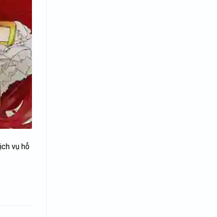
ịch vụ hỗ