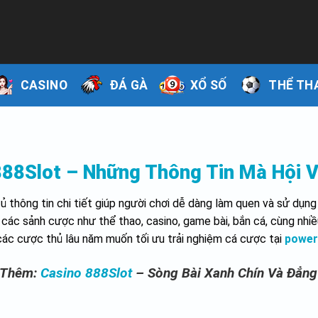
CASINO
ĐÁ GÀ
XỔ SỐ
THỂ TH
88Slot – Những Thông Tin Mà Hội 
ủ thông tin chi tiết giúp người chơi dễ dàng làm quen và sử dụng
 các sảnh cược như thể thao, casino, game bài, bắn cá, cùng nhiều
các cược thủ lâu năm muốn tối ưu trải nghiệm cá cược tại
power
 Thêm:
Casino 888Slot
– Sòng Bài Xanh Chín Và Đẳng