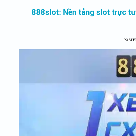
888slot: Nền tảng slot trực tu
POSTE