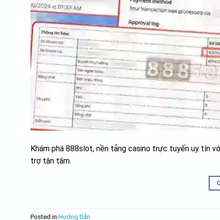
Khám phá 888slot, nền tảng casino trực tuyến uy tín với
trợ tận tâm.
Posted in
Hướng Dẫn