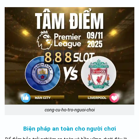
cong-cu-ho-tro-nguoi-choi
Biện pháp an toàn cho người chơi