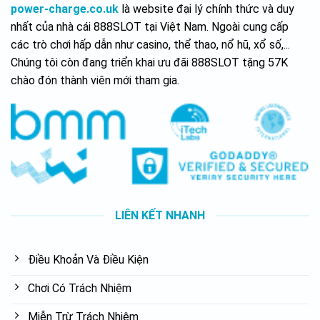
power-charge.co.uk
là website đại lý chính thức và duy
nhất của nhà cái 888SLOT tại Việt Nam. Ngoài cung cấp
các trò chơi hấp dẫn như casino, thể thao, nổ hũ, xổ số,...
Chúng tôi còn đang triển khai ưu đãi 888SLOT tặng 57K
chào đón thành viên mới tham gia.
LIÊN KẾT NHANH
Điều Khoản Và Điều Kiện
Chơi Có Trách Nhiệm
Miễn Trừ Trách Nhiệm