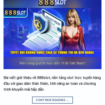
Bài viết giới thiệu về 888slot, nền tảng slot trực tuyến hàng
đầu với giao diện thân thiện, tính năng an toàn và chương
trình khuyến mãi hấp dẫn.
CONTINUE READING
→