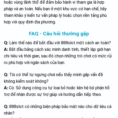
hoặc vùng lãnh thổ để đảm bảo hành vi tham gia là hợp
pháp và an toàn. Nếu bạn ở một khu vực có hạn chế, hãy
tham khảo ý kiến tư vấn pháp lý hoặc chọn nền tảng phù
hợp với quy định địa phương.
FAQ - Câu hỏi thường gặp
Q:
Làm thế nào để bắt đầu với 888slot một cách an toàn?
A:
Bắt đầu bằng cách xác minh danh tính, thiết lập giới hạn
chi tiêu và thời gian, sau đó chọn những trò chơi có mức rủi
ro phù hợp với ngân sách của bạn.
Q:
Tôi có thể tự ngưng chơi nếu thấy mình gặp vấn đề
không kiểm soát không?
A:
Có. Sử dụng công cụ tự loại bỏ hoặc liên hệ bộ phận hỗ
trợ để nhận được sự trợ giúp và hướng dẫn tiếp theo.
Q:
888slot có những biện pháp bảo mật nào cho dữ liệu cá
nhân?