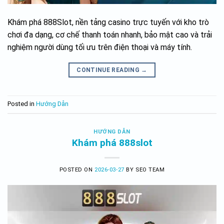
Khám phá 888Slot, nền tảng casino trực tuyến với kho trò
chơi đa dạng, cơ chế thanh toán nhanh, bảo mật cao và trải
nghiệm người dùng tối ưu trên điện thoại và máy tính.
CONTINUE READING
→
Posted in
Hướng Dẫn
HƯỚNG DẪN
Khám phá 888slot
POSTED ON
2026-03-27
BY
SEO TEAM