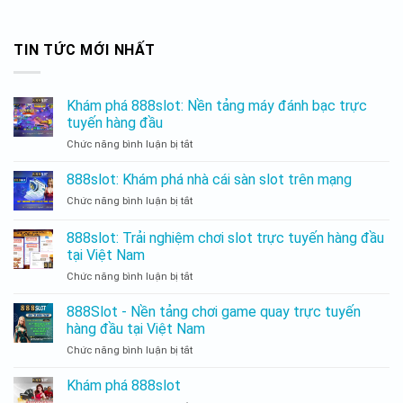
TIN TỨC MỚI NHẤT
Khám phá 888slot: Nền tảng máy đánh bạc trực
tuyến hàng đầu
Chức năng bình luận bị tắt
Khám
phá
888slot:
888slot: Khám phá nhà cái sàn slot trên mạng
Nền
Chức năng bình luận bị tắt
888slot:
tảng
Khám
máy
phá
888slot: Trải nghiệm chơi slot trực tuyến hàng đầu
đánh
nhà
bạc
tại Việt Nam
cái
trực
Chức năng bình luận bị tắt
888slot:
sàn
tuyến
Trải
slot
hàng
nghiệm
trên
888Slot - Nền tảng chơi game quay trực tuyến
đầu
chơi
mạng
hàng đầu tại Việt Nam
slot
Chức năng bình luận bị tắt
888Slot
trực
-
tuyến
Nền
Khám phá 888slot
hàng
tảng
đầu