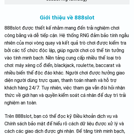
Giới thiệu về 888slot
888slot được thiết kế nhằm mang đến trải nghiệm chơi
công bằng và dễ tiếp cận. Hệ thống RNG đảm bảo tính ngẫu
nhiên của mọi vòng quay và kết quả trò chơi được kiểm tra
bởi các tổ chức độc lập, giúp người chơi có thể tin tưởng
vào tính minh bạch. Nền tảng cung cấp nhiều thể loại trò
chơi: máy xèng cổ điển, blackjack, roulette, baccarat và
nhiều biến thể độc đáo khác. Người chơi được hưởng giao
diện người dùng trực quan, thanh toán nhanh và hỗ trợ
khách hàng 24/7. Tuy nhiên, việc tham gia vẫn đòi hỏi nhận
thức về giới hạn và quyền kiểm soát cá nhân để duy trì trải
nghiệm an toàn.
Trên 888slot, bạn có thể đọc kỹ Điều khoản dịch vụ và
Chính sách bảo mật để hiểu rõ cách dữ liệu được xử lý và
cách các giao dịch được ghi nhận. Để tăng tính minh bạch,