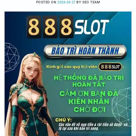
POSTED ON
2026-03-27
BY
SEO TEAM