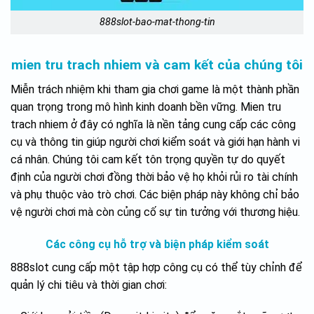
888slot-bao-mat-thong-tin
mien tru trach nhiem và cam kết của chúng tôi
Miễn trách nhiệm khi tham gia chơi game là một thành phần
quan trọng trong mô hình kinh doanh bền vững. Mien tru
trach nhiem ở đây có nghĩa là nền tảng cung cấp các công
cụ và thông tin giúp người chơi kiểm soát và giới hạn hành vi
cá nhân. Chúng tôi cam kết tôn trọng quyền tự do quyết
định của người chơi đồng thời bảo vệ họ khỏi rủi ro tài chính
và phụ thuộc vào trò chơi. Các biện pháp này không chỉ bảo
vệ người chơi mà còn củng cố sự tin tưởng với thương hiệu.
Các công cụ hỗ trợ và biện pháp kiểm soát
888slot cung cấp một tập hợp công cụ có thể tùy chỉnh để
quản lý chi tiêu và thời gian chơi: