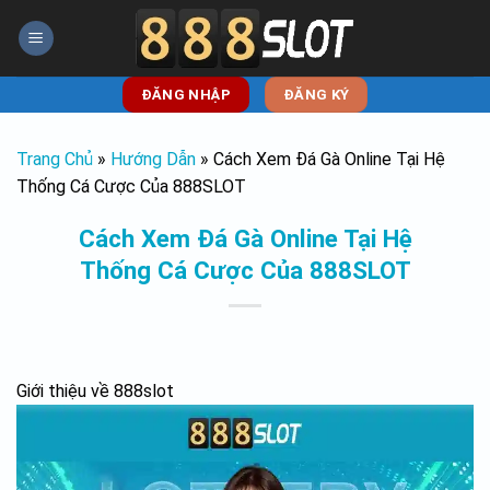
Skip
to
content
ĐĂNG NHẬP
ĐĂNG KÝ
Trang Chủ
»
Hướng Dẫn
»
Cách Xem Đá Gà Online Tại Hệ
Thống Cá Cược Của 888SLOT
Cách Xem Đá Gà Online Tại Hệ
Thống Cá Cược Của 888SLOT
Giới thiệu về 888slot