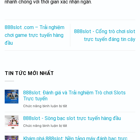
nhanh chóng với thời gian xác nhận ngắn.
888slot .com – Trải nghiệm
888slot - Cổng trò chơi slot
chơi game trực tuyến hàng
trực tuyến đáng tin cậy
đầu
TIN TỨC MỚI NHẤT
888slot: Đánh giá và Trải nghiệm Trò chơi Slots
Trực tuyến
Chức năng bình luận bị tắt
888slot:
Đánh
giá
888slot - Sòng bạc slot trực tuyến hàng đầu
và
Chức năng bình luận bị tắt
888slot
Trải
-
nghiệm
Sòng
Khám phá 888slot: Nền tảng máy đánh bạc trực
Trò