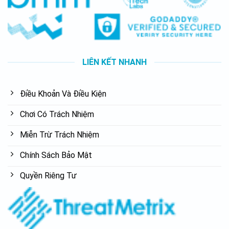
LIÊN KẾT NHANH
Điều Khoản Và Điều Kiện
Chơi Có Trách Nhiệm
Miễn Trừ Trách Nhiệm
Chính Sách Bảo Mật
Quyền Riêng Tư