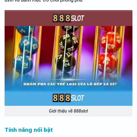
Giới thiệu về 888slot
Tính năng nổi bật