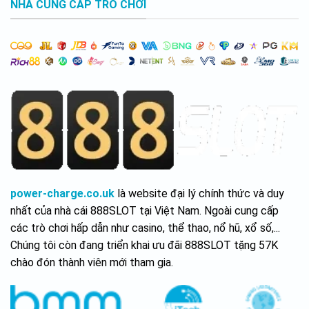
NHÀ CUNG CẤP TRÒ CHƠI
power-charge.co.uk
là website đại lý chính thức và duy
nhất của nhà cái 888SLOT tại Việt Nam. Ngoài cung cấp
các trò chơi hấp dẫn như casino, thể thao, nổ hũ, xổ số,...
Chúng tôi còn đang triển khai ưu đãi 888SLOT tặng 57K
chào đón thành viên mới tham gia.