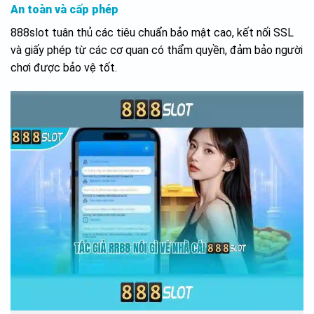
An toàn và cấp phép
888slot tuân thủ các tiêu chuẩn bảo mật cao, kết nối SSL
và giấy phép từ các cơ quan có thẩm quyền, đảm bảo người
chơi được bảo vệ tốt.