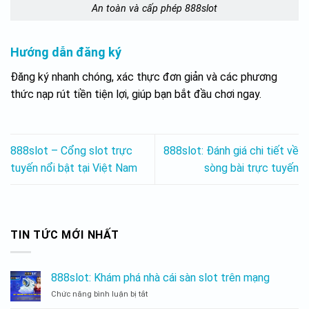
An toàn và cấp phép 888slot
Hướng dẫn đăng ký
Đăng ký nhanh chóng, xác thực đơn giản và các phương
thức nạp rút tiền tiện lợi, giúp bạn bắt đầu chơi ngay.
888slot – Cổng slot trực
888slot: Đánh giá chi tiết về
tuyến nổi bật tại Việt Nam
sòng bài trực tuyến
TIN TỨC MỚI NHẤT
888slot: Khám phá nhà cái sàn slot trên mạng
Chức năng bình luận bị tắt
888slot:
Khám