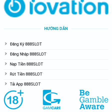
HƯỚNG DẪN
Đăng Ký 888SLOT
Đăng Nhập 888SLOT
Nạp Tiền 888SLOT
Rút Tiền 888SLOT
Tải App 888SLOT