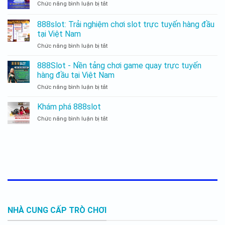
Chức năng bình luận bị tắt
888slot:
tảng
Khám
máy
phá
888slot: Trải nghiệm chơi slot trực tuyến hàng đầu
đánh
nhà
bạc
tại Việt Nam
cái
trực
Chức năng bình luận bị tắt
888slot:
sàn
tuyến
Trải
slot
hàng
nghiệm
trên
888Slot - Nền tảng chơi game quay trực tuyến
đầu
chơi
mạng
hàng đầu tại Việt Nam
slot
Chức năng bình luận bị tắt
888Slot
trực
-
tuyến
Nền
Khám phá 888slot
hàng
tảng
đầu
Chức năng bình luận bị tắt
Khám
chơi
tại
phá
game
Việt
888slot
quay
Nam
trực
tuyến
hàng
đầu
tại
Việt
Nam
NHÀ CUNG CẤP TRÒ CHƠI