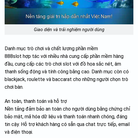
Giao diện và trải nghiệm người dùng
Danh mục trò chơi và chất lượng phần mềm
888slot hợp tác với nhiều nhà cung cấp phần mềm hàng
đầu, cung cấp các trò chơi slot với đồ họa sắc nét, âm
thanh sống động và tính công bằng cao. Danh mục còn có
blackjack, roulette và baccarat cho những người chọn trò
chơi bàn.
An toàn, thanh toán và hỗ trợ
Nền tảng đảm bảo an toàn cho người dùng bằng chứng chỉ
bảo mật, mã hóa dữ liệu và thanh toán nhanh chóng, đáng
tin cậy. Hỗ trợ khách hàng có sẵn qua chat trực tiếp, email
và điện thoại.