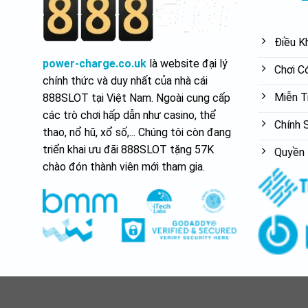
Điều K
power-charge.co.uk
là website đại lý
Chơi C
chính thức và duy nhất của nhà cái
Miễn T
888SLOT tại Việt Nam. Ngoài cung cấp
các trò chơi hấp dẫn như casino, thể
Chính 
thao, nổ hũ, xổ số,... Chúng tôi còn đang
triển khai ưu đãi 888SLOT tặng 57K
Quyền 
chào đón thành viên mới tham gia.