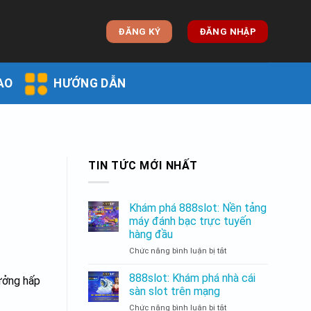
ĐĂNG KÝ
ĐĂNG NHẬP
AO
HƯỚNG DẪN
TIN TỨC MỚI NHẤT
Khám phá 888slot: Nền tảng
máy đánh bạc trực tuyến
hàng đầu
Chức năng bình luận bị tắt
Khám
phá
888slot:
888slot: Khám phá nhà cái
hưởng hấp
Nền
sàn slot trên mạng
tảng
Chức năng bình luận bị tắt
888slot:
máy