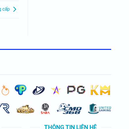
g cấp
THÔNG TIN LIÊN HỆ