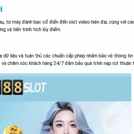
i
au, từ máy đánh bạc cổ điển đến slot video hiện đại, cùng với các
g và tiến trình tích lũy điểm.
a dữ liệu và tuân thủ các chuẩn cấp phép nhằm bảo vệ thông tin
và chăm sóc khách hàng 24/7 đảm bảo quá trình nạp rút thuận t