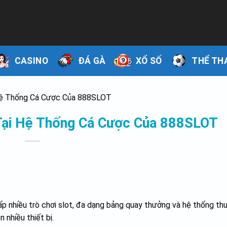
CASINO
ĐÁ GÀ
XỔ SỐ
THỂ TH
Hệ Thống Cá Cược Của 888SLOT
Tại Hệ Thống Cá Cược Của 888SLOT
ấp nhiều trò chơi slot, đa dạng bảng quay thưởng và hệ thống t
 nhiều thiết bị.