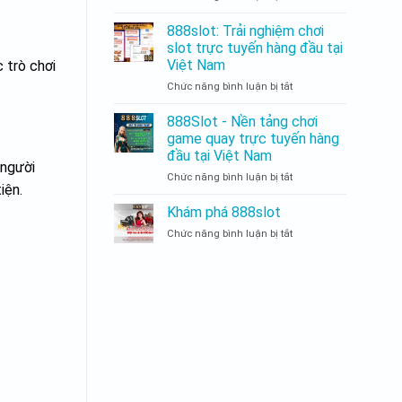
Khám
đánh
phá
888slot: Trải nghiệm chơi
bạc
nhà
trực
slot trực tuyến hàng đầu tại
cái
tuyến
Việt Nam
 trò chơi
sàn
hàng
Chức năng bình luận bị tắt
888slot:
slot
đầu
Trải
trên
nghiệm
mạng
888Slot - Nền tảng chơi
chơi
game quay trực tuyến hàng
slot
đầu tại Việt Nam
trực
 người
Chức năng bình luận bị tắt
888Slot
tuyến
iện.
-
hàng
Nền
đầu
Khám phá 888slot
tảng
tại
Chức năng bình luận bị tắt
Khám
chơi
Việt
phá
game
Nam
888slot
quay
trực
tuyến
hàng
đầu
tại
Việt
Nam