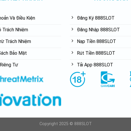
hoản Và Điều Kiện
Đăng Ký 888SLOT
ó Trách Nhiệm
Đăng Nhập 888SLOT
rừ Trách Nhiệm
Nạp Tiền 888SLOT
Sách Bảo Mật
Rút Tiền 888SLOT
Riêng Tư
Tải App 888SLOT
Copyright 2025 © 888SLOT