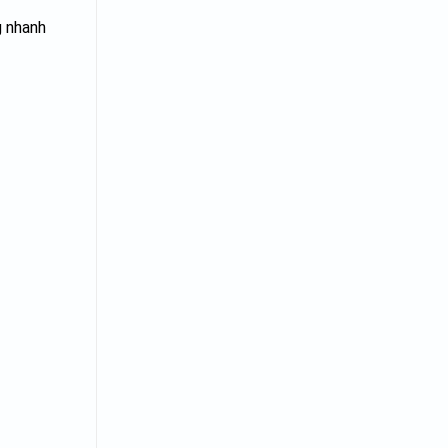
g nhanh