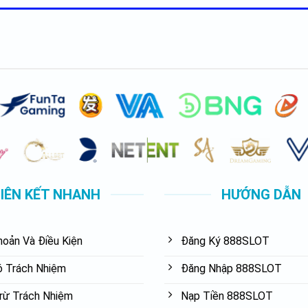
LIÊN KẾT NHANH
HƯỚNG DẪN
hoản Và Điều Kiện
Đăng Ký 888SLOT
ó Trách Nhiệm
Đăng Nhập 888SLOT
rừ Trách Nhiệm
Nạp Tiền 888SLOT