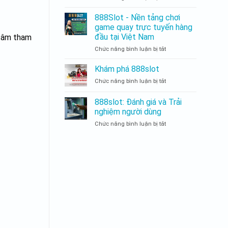
Trải
trên
nghiệm
mạng
888Slot - Nền tảng chơi
chơi
game quay trực tuyến hàng
slot
đầu tại Việt Nam
 tâm tham
trực
Chức năng bình luận bị tắt
888Slot
tuyến
-
hàng
Nền
đầu
Khám phá 888slot
tảng
tại
Chức năng bình luận bị tắt
Khám
chơi
Việt
phá
game
Nam
888slot
888slot: Đánh giá và Trải
quay
trực
nghiệm người dùng
tuyến
Chức năng bình luận bị tắt
888slot:
hàng
Đánh
đầu
giá
tại
và
Việt
Trải
Nam
nghiệm
người
dùng