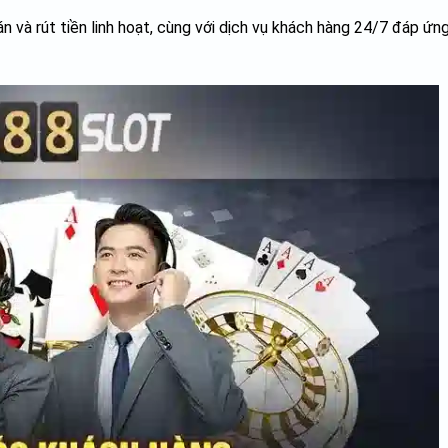
n và rút tiền linh hoạt, cùng với dịch vụ khách hàng 24/7 đáp ứn