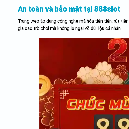
An toàn và bảo mật tại 888slot
Trang web áp dụng công nghệ mã hóa tiên tiến, rút tiề
gia các trò chơi mà không lo ngại về dữ liệu cá nhân.