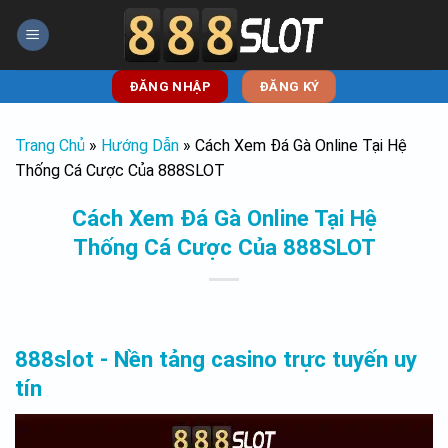
Skip
to
content
ĐĂNG NHẬP
ĐĂNG KÝ
Trang Chủ
»
Hướng Dẫn
»
Cách Xem Đá Gà Online Tại Hệ
Thống Cá Cược Của 888SLOT
Cách Xem Đá Gà Online Tại Hệ
Thống Cá Cược Của 888SLOT
888slot - Nền tảng casino trực tuyến uy
tín