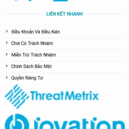
LIÊN KẾT NHANH
Điều Khoản Và Điều Kiện
Chơi Có Trách Nhiệm
Miễn Trừ Trách Nhiệm
Chính Sách Bảo Mật
Quyền Riêng Tư