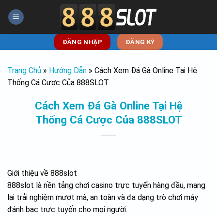
Skip
to
content
ĐĂNG NHẬP
ĐĂNG KÝ
Trang Chủ
»
Hướng Dẫn
»
Cách Xem Đá Gà Online Tại Hệ
Thống Cá Cược Của 888SLOT
Cách Xem Đá Gà Online Tại Hệ
Thống Cá Cược Của 888SLOT
Giới thiệu về 888slot
888slot là nền tảng chơi casino trực tuyến hàng đầu, mang
lại trải nghiệm mượt mà, an toàn và đa dạng trò chơi máy
đánh bạc trực tuyến cho mọi người.