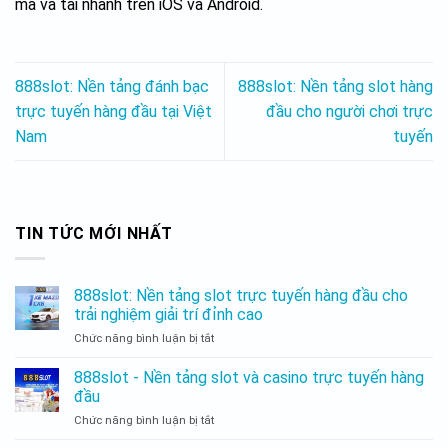
mà và tải nhanh trên iOS và Android.
888slot: Nền tảng đánh bạc
888slot: Nền tảng slot hàng
trực tuyến hàng đầu tại Việt
đầu cho người chơi trực
Nam
tuyến
TIN TỨC MỚI NHẤT
888slot: Nền tảng slot trực tuyến hàng đầu cho
trải nghiệm giải trí đỉnh cao
Chức năng bình luận bị tắt
888slot:
Nền
tảng
888slot - Nền tảng slot và casino trực tuyến hàng
slot
đầu
trực
Chức năng bình luận bị tắt
888slot
tuyến
-
hàng