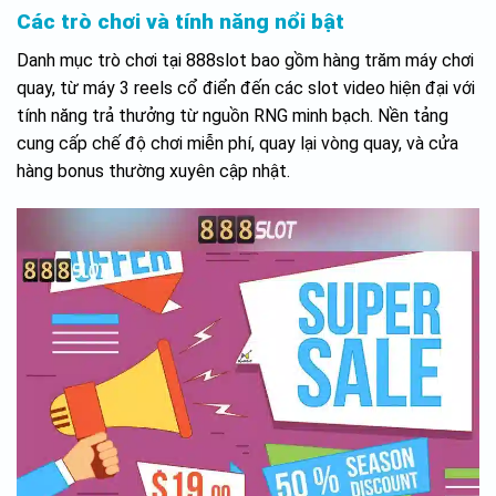
Các trò chơi và tính năng nổi bật
Danh mục trò chơi tại 888slot bao gồm hàng trăm máy chơi
quay, từ máy 3 reels cổ điển đến các slot video hiện đại với
tính năng trả thưởng từ nguồn RNG minh bạch. Nền tảng
cung cấp chế độ chơi miễn phí, quay lại vòng quay, và cửa
hàng bonus thường xuyên cập nhật.