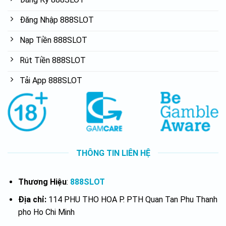
Đăng Nhập 888SLOT
Nạp Tiền 888SLOT
Rút Tiền 888SLOT
Tải App 888SLOT
THÔNG TIN LIÊN HỆ
Thương Hiệu
:
888SLOT
Địa chỉ:
114 PHU THO HOA P. PTH Quan Tan Phu Thanh
pho Ho Chi Minh