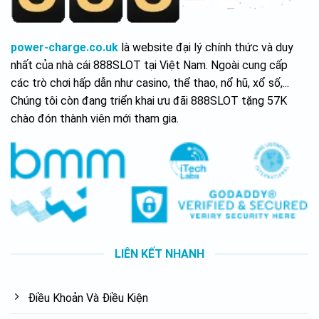
power-charge.co.uk
là website đại lý chính thức và duy
nhất của nhà cái 888SLOT tại Việt Nam. Ngoài cung cấp
các trò chơi hấp dẫn như casino, thể thao, nổ hũ, xổ số,...
Chúng tôi còn đang triển khai ưu đãi 888SLOT tặng 57K
chào đón thành viên mới tham gia.
LIÊN KẾT NHANH
Điều Khoản Và Điều Kiện