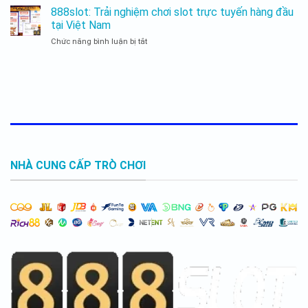
phá
888slot: Trải nghiệm chơi slot trực tuyến hàng đầu
đánh
nhà
bạc
tại Việt Nam
cái
trực
Chức năng bình luận bị tắt
888slot:
sàn
tuyến
Trải
slot
hàng
nghiệm
trên
đầu
chơi
mạng
slot
trực
tuyến
hàng
đầu
tại
Việt
NHÀ CUNG CẤP TRÒ CHƠI
Nam