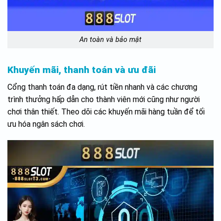
An toàn và bảo mật
Khuyến mãi, thanh toán và ưu đãi
Cổng thanh toán đa dạng, rút tiền nhanh và các chương
trình thưởng hấp dẫn cho thành viên mới cũng như người
chơi thân thiết. Theo dõi các khuyến mãi hàng tuần để tối
ưu hóa ngân sách chơi.