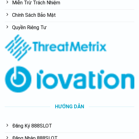
Miễn Trừ Trách Nhiệm
Chính Sách Bảo Mật
Quyền Riêng Tư
HƯỚNG DẪN
Đăng Ký 888SLOT
Đăng Nhập 888SLOT