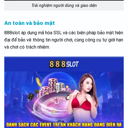
Trải nghiệm người dùng và giao diện
An toàn và bảo mật
888slot áp dụng mã hóa SSL và các biện pháp bảo mật hiện
đại để bảo vệ thông tin người chơi, cùng công cụ tự giới hạn
và chơi có trách nhiệm.