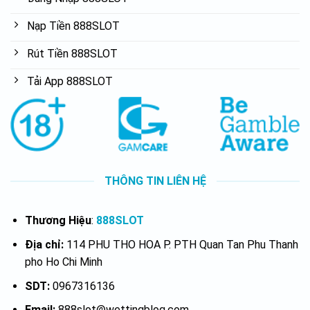
Nạp Tiền 888SLOT
Rút Tiền 888SLOT
Tải App 888SLOT
THÔNG TIN LIÊN HỆ
Thương Hiệu
:
888SLOT
Địa chỉ:
114 PHU THO HOA P. PTH Quan Tan Phu Thanh
pho Ho Chi Minh
SDT:
0967316136
Email:
888slot@wettingblog.com