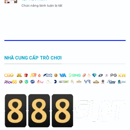
cái
trực
Chức năng bình luận bị tắt
888slot:
sàn
tuyến
Trải
slot
hàng
nghiệm
trên
đầu
chơi
mạng
slot
trực
tuyến
hàng
đầu
tại
Việt
NHÀ CUNG CẤP TRÒ CHƠI
Nam