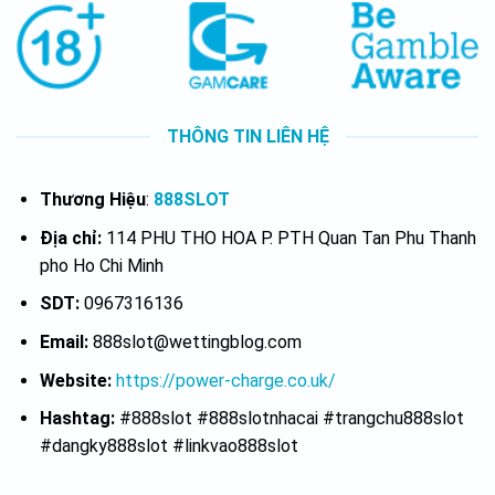
THÔNG TIN LIÊN HỆ
Thương Hiệu
:
888SLOT
Địa chỉ:
114 PHU THO HOA P. PTH Quan Tan Phu Thanh
pho Ho Chi Minh
SDT:
0967316136
Email:
888slot@wettingblog.com
Website:
https://power-charge.co.uk/
Hashtag:
#888slot #888slotnhacai #trangchu888slot
#dangky888slot #linkvao888slot