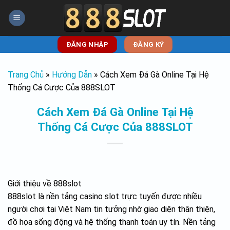
Skip
to
content
ĐĂNG NHẬP
ĐĂNG KÝ
Trang Chủ
»
Hướng Dẫn
»
Cách Xem Đá Gà Online Tại Hệ
Thống Cá Cược Của 888SLOT
Cách Xem Đá Gà Online Tại Hệ
Thống Cá Cược Của 888SLOT
Giới thiệu về 888slot
888slot là nền tảng casino slot trực tuyến được nhiều
người chơi tại Việt Nam tin tưởng nhờ giao diện thân thiện,
đồ họa sống động và hệ thống thanh toán uy tín. Nền tảng