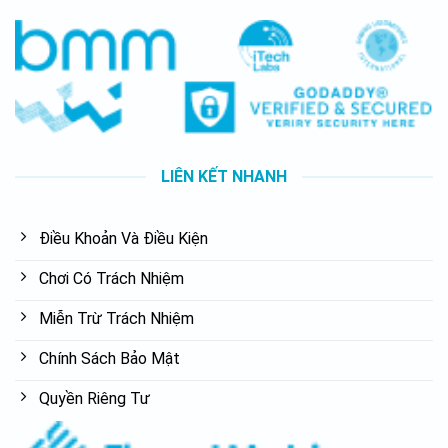
LIÊN KẾT NHANH
Điều Khoản Và Điều Kiện
Chơi Có Trách Nhiệm
Miễn Trừ Trách Nhiệm
Chính Sách Bảo Mật
Quyền Riêng Tư