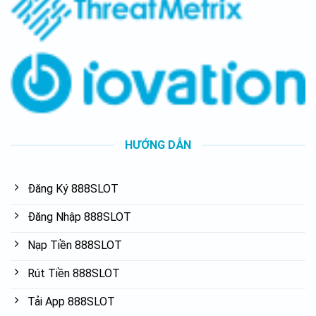
HƯỚNG DẪN
Đăng Ký 888SLOT
Đăng Nhập 888SLOT
Nạp Tiền 888SLOT
Rút Tiền 888SLOT
Tải App 888SLOT