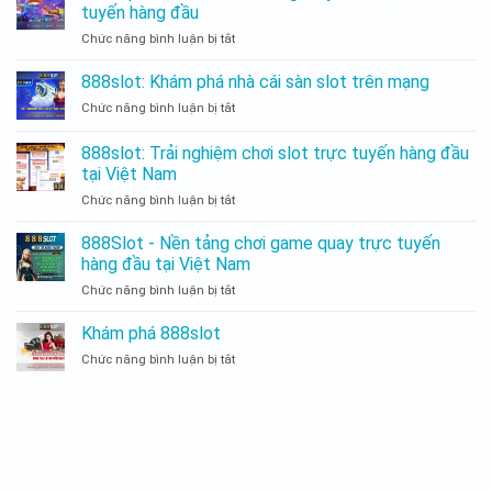
tuyến hàng đầu
Chức năng bình luận bị tắt
Khám
phá
888slot:
888slot: Khám phá nhà cái sàn slot trên mạng
Nền
Chức năng bình luận bị tắt
888slot:
tảng
Khám
máy
phá
888slot: Trải nghiệm chơi slot trực tuyến hàng đầu
đánh
nhà
bạc
tại Việt Nam
cái
trực
Chức năng bình luận bị tắt
888slot:
sàn
tuyến
Trải
slot
hàng
nghiệm
trên
888Slot - Nền tảng chơi game quay trực tuyến
đầu
chơi
mạng
hàng đầu tại Việt Nam
slot
Chức năng bình luận bị tắt
888Slot
trực
-
tuyến
Nền
Khám phá 888slot
hàng
tảng
đầu
Chức năng bình luận bị tắt
Khám
chơi
tại
phá
game
Việt
888slot
quay
Nam
trực
tuyến
hàng
đầu