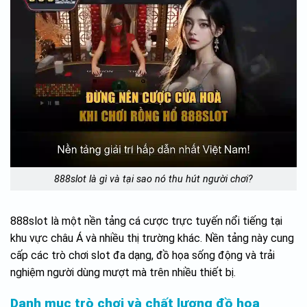
888slot là gì và tại sao nó thu hút người chơi?
888slot là một nền tảng cá cược trực tuyến nổi tiếng tại
khu vực châu Á và nhiều thị trường khác. Nền tảng này cung
cấp các trò chơi slot đa dạng, đồ họa sống động và trải
nghiệm người dùng mượt mà trên nhiều thiết bị.
Danh mục trò chơi và chất lượng đồ họa