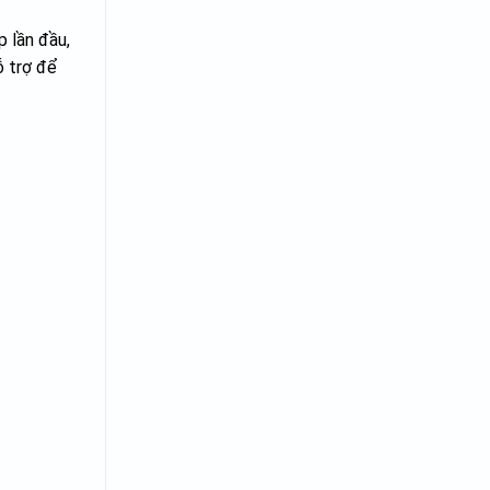
 lần đầu,
ỗ trợ để