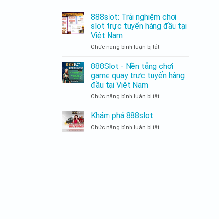
Khám
đánh
phá
888slot: Trải nghiệm chơi
bạc
nhà
trực
slot trực tuyến hàng đầu tại
cái
tuyến
Việt Nam
sàn
hàng
Chức năng bình luận bị tắt
888slot:
slot
đầu
Trải
trên
nghiệm
mạng
888Slot - Nền tảng chơi
chơi
game quay trực tuyến hàng
slot
đầu tại Việt Nam
trực
Chức năng bình luận bị tắt
888Slot
tuyến
-
hàng
Nền
đầu
Khám phá 888slot
tảng
tại
Chức năng bình luận bị tắt
Khám
chơi
Việt
phá
game
Nam
888slot
quay
trực
tuyến
hàng
đầu
tại
Việt
Nam