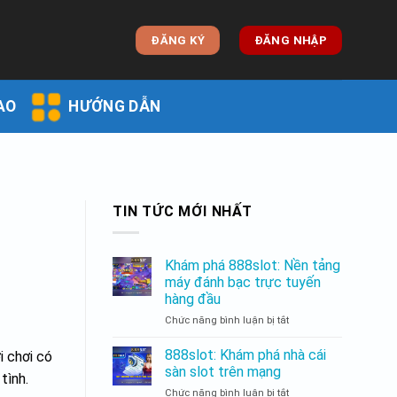
ĐĂNG KÝ
ĐĂNG NHẬP
AO
HƯỚNG DẪN
TIN TỨC MỚI NHẤT
Khám phá 888slot: Nền tảng
máy đánh bạc trực tuyến
hàng đầu
Chức năng bình luận bị tắt
Khám
phá
888slot:
888slot: Khám phá nhà cái
i chơi có
Nền
sàn slot trên mạng
tình.
tảng
Chức năng bình luận bị tắt
888slot:
máy