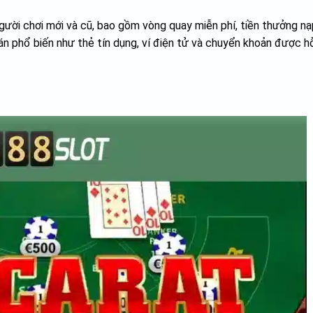
ười chơi mới và cũ, bao gồm vòng quay miễn phí, tiền thưởng nạp
n phổ biến như thẻ tín dụng, ví điện tử và chuyển khoản được h