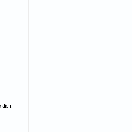
 dịch.