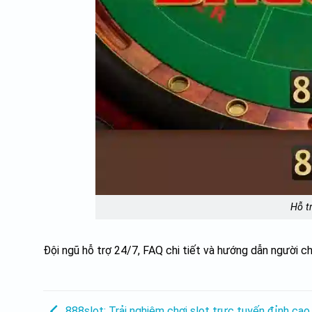
Hỗ t
Đội ngũ hỗ trợ 24/7, FAQ chi tiết và hướng dẫn người ch
888slot: Trải nghiệm chơi slot trực tuyến đỉnh cao 