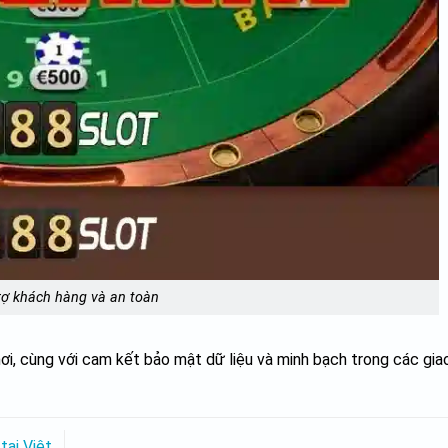
rợ khách hàng và an toàn
ơi, cùng với cam kết bảo mật dữ liệu và minh bạch trong các giao
tại Việt