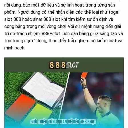
nội dung, bảo mật dữ liệu và sự linh hoạt trong từng sản
phẩm. Người dùng có thể nhận diện các thể loại như togel
slot 888 hoặc sinar 888 slot khi tìm kiếm sự ổn định và
công bằng trong mỗi vòng chơi. Với sứ mệnh mang đến giải
trí có trách nhiệm, 888+slot luôn cân bằng giữa sáng tạo và
tôn trọng người dùng, thúc đẩy trải nghiệm có kiểm soát và
minh bạch.