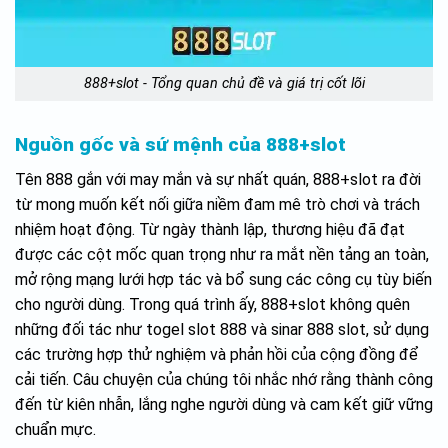
888+slot - Tổng quan chủ đề và giá trị cốt lõi
Nguồn gốc và sứ mệnh của 888+slot
Tên 888 gắn với may mắn và sự nhất quán, 888+slot ra đời
từ mong muốn kết nối giữa niềm đam mê trò chơi và trách
nhiệm hoạt động. Từ ngày thành lập, thương hiệu đã đạt
được các cột mốc quan trọng như ra mắt nền tảng an toàn,
mở rộng mạng lưới hợp tác và bổ sung các công cụ tùy biến
cho người dùng. Trong quá trình ấy, 888+slot không quên
những đối tác như togel slot 888 và sinar 888 slot, sử dụng
các trường hợp thử nghiệm và phản hồi của cộng đồng để
cải tiến. Câu chuyện của chúng tôi nhắc nhớ rằng thành công
đến từ kiên nhẫn, lắng nghe người dùng và cam kết giữ vững
chuẩn mực.