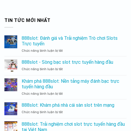
TIN TỨC MỚI NHẤT
888slot: Đánh giá và Trải nghiệm Trò chơi Slots
Trực tuyến
Chức năng bình luận bị tắt
888slot:
Đánh
giá
888slot - Sòng bạc slot trực tuyến hàng đầu
và
Chức năng bình luận bị tắt
888slot
Trải
-
nghiệm
Sòng
Khám phá 888slot: Nền tảng máy đánh bạc trực
Trò
bạc
chơi
tuyến hàng đầu
slot
Slots
Chức năng bình luận bị tắt
Khám
trực
Trực
phá
tuyến
tuyến
888slot:
hàng
888slot: Khám phá nhà cái sàn slot trên mạng
Nền
đầu
Chức năng bình luận bị tắt
888slot:
tảng
Khám
máy
phá
888slot: Trải nghiệm chơi slot trực tuyến hàng đầu
đánh
nhà
bạc
tại Việt Nam