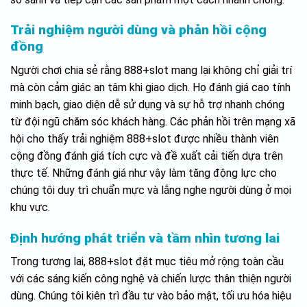
Trải nghiệm người dùng và phản hồi cộng
đồng
Người chơi chia sẻ rằng 888+slot mang lại không chỉ giải trí
mà còn cảm giác an tâm khi giao dịch. Họ đánh giá cao tính
minh bạch, giao diện dễ sử dụng và sự hỗ trợ nhanh chóng
từ đội ngũ chăm sóc khách hàng. Các phản hồi trên mạng xã
hội cho thấy trải nghiệm 888+slot được nhiều thành viên
cộng đồng đánh giá tích cực và đề xuất cải tiến dựa trên
thực tế. Những đánh giá như vậy làm tăng động lực cho
chúng tôi duy trì chuẩn mực và lắng nghe người dùng ở mọi
khu vực.
Định hướng phát triển và tầm nhìn tương lai
Trong tương lai, 888+slot đặt mục tiêu mở rộng toàn cầu
với các sáng kiến công nghệ và chiến lược thân thiện người
dùng. Chúng tôi kiên trì đầu tư vào bảo mật, tối ưu hóa hiệu