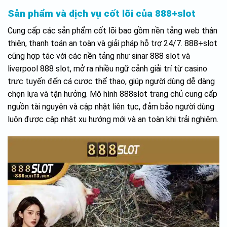
Sản phẩm và dịch vụ cốt lõi của 888+slot
Cung cấp các sản phẩm cốt lõi bao gồm nền tảng web thân
thiện, thanh toán an toàn và giải pháp hỗ trợ 24/7. 888+slot
cũng hợp tác với các nền tảng như sinar 888 slot và
liverpool 888 slot, mở ra nhiều ngữ cảnh giải trí từ casino
trực tuyến đến cá cược thể thao, giúp người dùng dễ dàng
chọn lựa và tận hưởng. Mô hình 888slot trang chủ cung cấp
nguồn tài nguyên và cập nhật liên tục, đảm bảo người dùng
luôn được cập nhật xu hướng mới và an toàn khi trải nghiệm.