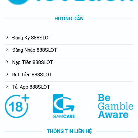
HƯỚNG DẪN
Đăng Ký 888SLOT
Đăng Nhập 888SLOT
Nạp Tiền 888SLOT
Rút Tiền 888SLOT
Tải App 888SLOT
THÔNG TIN LIÊN HỆ