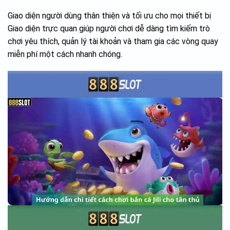
Giao diện người dùng thân thiện và tối ưu cho mọi thiết bị
Giao diện trực quan giúp người chơi dễ dàng tìm kiếm trò
chơi yêu thích, quản lý tài khoản và tham gia các vòng quay
miễn phí một cách nhanh chóng.