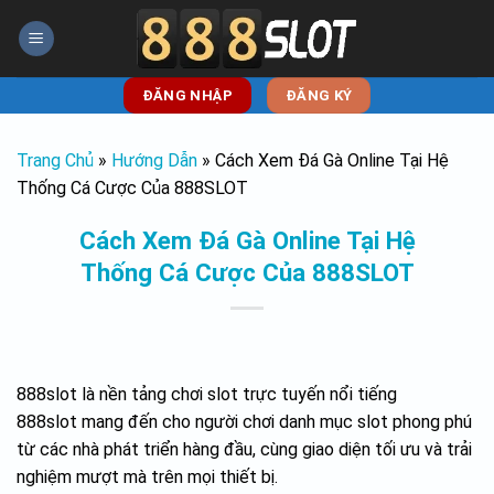
Skip
to
content
ĐĂNG NHẬP
ĐĂNG KÝ
Trang Chủ
»
Hướng Dẫn
»
Cách Xem Đá Gà Online Tại Hệ
Thống Cá Cược Của 888SLOT
Cách Xem Đá Gà Online Tại Hệ
Thống Cá Cược Của 888SLOT
888slot là nền tảng chơi slot trực tuyến nổi tiếng
888slot mang đến cho người chơi danh mục slot phong phú
từ các nhà phát triển hàng đầu, cùng giao diện tối ưu và trải
nghiệm mượt mà trên mọi thiết bị.