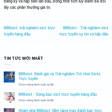
đăng ký và nạp tiền lần đầu, đồng thời tích lũy điểm để đổi
lấy các phần thưởng giá trị.
888slot: trải nghiệm slot trực
888slot - Trải nghiệm slot
tuyến hàng đầu
trực tuyến uy tín và hấp dẫn
TIN TỨC MỚI NHẤT
888slot: Đánh giá và Trải nghiệm Trò chơi Slots
Trực tuyến
Chức năng bình luận bị tắt
888slot:
Đánh
giá
888slot - Sòng bạc slot trực tuyến hàng đầu
và
Chức năng bình luận bị tắt
888slot
Trải
-
nghiệm
Sòng
Khám phá 888slot: Nền tảng máy đánh bạc trực
Trò