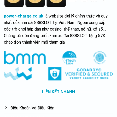
power-charge.co.uk
là website đại lý chính thức và duy
nhất của nhà cái 888SLOT tại Việt Nam. Ngoài cung cấp
các trò chơi hấp dẫn như casino, thể thao, nổ hũ, xổ số,...
Chúng tôi còn đang triển khai ưu đãi 888SLOT tặng 57K
chào đón thành viên mới tham gia.
LIÊN KẾT NHANH
Điều Khoản Và Điều Kiện