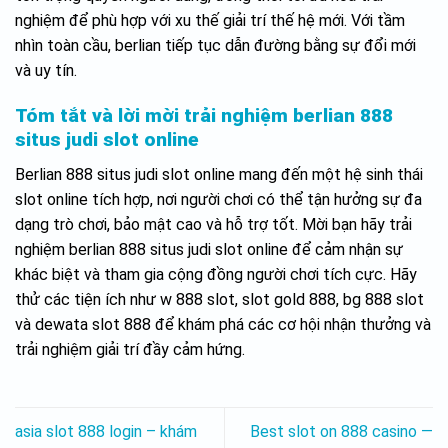
nghiệm để phù hợp với xu thế giải trí thế hệ mới. Với tầm
nhìn toàn cầu, berlian tiếp tục dẫn đường bằng sự đổi mới
và uy tín.
Tóm tắt và lời mời trải nghiệm berlian 888
situs judi slot online
Berlian 888 situs judi slot online mang đến một hệ sinh thái
slot online tích hợp, nơi người chơi có thể tận hưởng sự đa
dạng trò chơi, bảo mật cao và hỗ trợ tốt. Mời bạn hãy trải
nghiệm berlian 888 situs judi slot online để cảm nhận sự
khác biệt và tham gia cộng đồng người chơi tích cực. Hãy
thử các tiện ích như w 888 slot, slot gold 888, bg 888 slot
và dewata slot 888 để khám phá các cơ hội nhận thưởng và
trải nghiệm giải trí đầy cảm hứng.
asia slot 888 login – khám
Best slot on 888 casino —