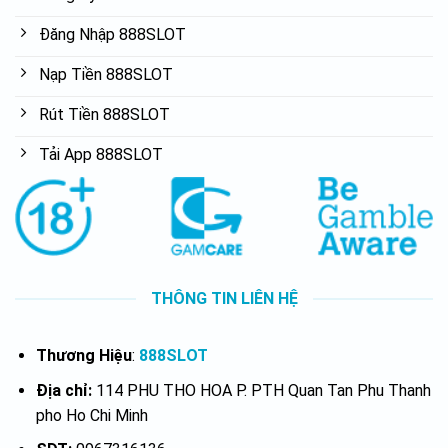
Đăng Nhập 888SLOT
Nạp Tiền 888SLOT
Rút Tiền 888SLOT
Tải App 888SLOT
THÔNG TIN LIÊN HỆ
Thương Hiệu
:
888SLOT
Địa chỉ:
114 PHU THO HOA P. PTH Quan Tan Phu Thanh
pho Ho Chi Minh