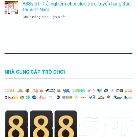
phá
888slot: Trải nghiệm chơi slot trực tuyến hàng đầu
đánh
nhà
bạc
tại Việt Nam
cái
trực
Chức năng bình luận bị tắt
888slot:
sàn
tuyến
Trải
slot
hàng
nghiệm
trên
đầu
chơi
mạng
slot
trực
tuyến
hàng
đầu
tại
Việt
NHÀ CUNG CẤP TRÒ CHƠI
Nam