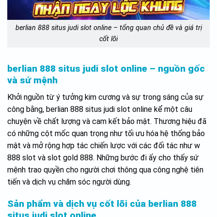
berlian 888 situs judi slot online – tổng quan chủ đề và giá trị
cốt lõi
berlian 888 situs judi slot online – nguồn gốc
và sứ mệnh
Khởi nguồn từ ý tưởng kim cương và sự trong sáng của sự
công bằng, berlian 888 situs judi slot online kể một câu
chuyện về chất lượng và cam kết bảo mật. Thương hiệu đã
có những cột mốc quan trọng như tối ưu hóa hệ thống bảo
mật và mở rộng hợp tác chiến lược với các đối tác như w
888 slot và slot gold 888. Những bước đi ấy cho thấy sứ
mệnh trao quyền cho người chơi thông qua công nghệ tiên
tiến và dịch vụ chăm sóc người dùng.
Sản phẩm và dịch vụ cốt lõi của berlian 888
situs judi slot online