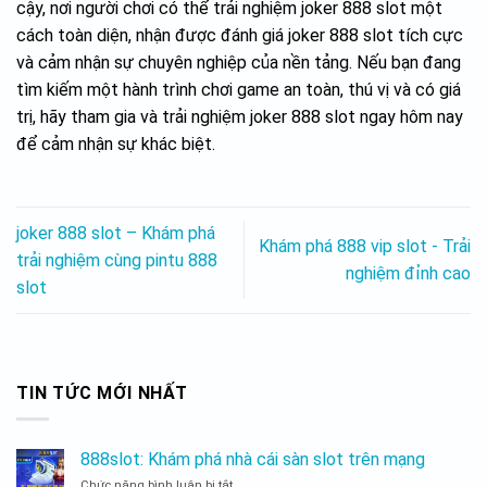
cậy, nơi người chơi có thể trải nghiệm joker 888 slot một
cách toàn diện, nhận được đánh giá joker 888 slot tích cực
và cảm nhận sự chuyên nghiệp của nền tảng. Nếu bạn đang
tìm kiếm một hành trình chơi game an toàn, thú vị và có giá
trị, hãy tham gia và trải nghiệm joker 888 slot ngay hôm nay
để cảm nhận sự khác biệt.
joker 888 slot – Khám phá
Khám phá 888 vip slot - Trải
trải nghiệm cùng pintu 888
nghiệm đỉnh cao
slot
TIN TỨC MỚI NHẤT
888slot: Khám phá nhà cái sàn slot trên mạng
Chức năng bình luận bị tắt
888slot: