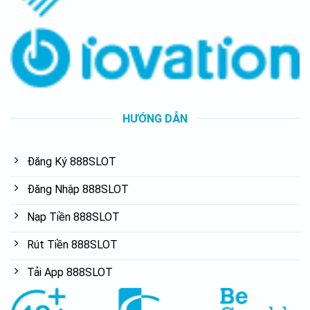
HƯỚNG DẪN
Đăng Ký 888SLOT
Đăng Nhập 888SLOT
Nạp Tiền 888SLOT
Rút Tiền 888SLOT
Tải App 888SLOT