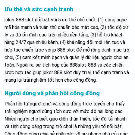
Ưu thế và sức cạnh tranh
joker 888 slot nổi bật với 5 ưu thế chủ chốt: (1) công nghệ
mã hóa mạnh và tuân thủ chuẩn bảo mật cao, (2) tốc độ xử
lý và độ ổn định cao trên nhiều nền tảng, (3) hỗ trợ khách
hàng 24/7 qua nhiều kênh, (4) khả năng đổi mới liên tục và
hợp tác chiến lược với jp 888 slot để mở rộng danh mục trò
chơi, (5) cam kết minh bạch và quản lý dữ liệu người chơi an
toàn. Ngoài ra, sự tích hợp của 888slot-888 và các chiến
lược hợp tác giúp joker 888 slot duy trì vị thế cạnh tranh và
mang lại trải nghiệm tốt hơn cho cộng đồng.
Người dùng và phản hồi cộng đồng
Phản hồi từ người chơi và cộng đồng trực tuyến cho thấy
trải nghiệm người dùng tích cực với mức độ hài lòng cao.
Nhiều người cho biết giao diện thân thiện, tốc độ tải nhanh
và tính công bằng trong trò chơi là những yếu tố nổi bật.
Cộng đồng cũng chia sẻ nhận xét về sự phong phú của các