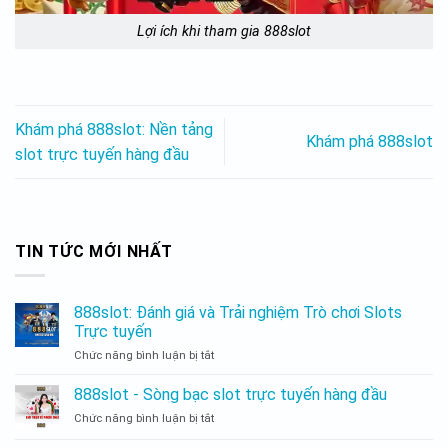
Lợi ích khi tham gia 888slot
Khám phá 888slot: Nền tảng
Khám phá 888slot
slot trực tuyến hàng đầu
TIN TỨC MỚI NHẤT
888slot: Đánh giá và Trải nghiệm Trò chơi Slots
Trực tuyến
Chức năng bình luận bị tắt
888slot:
Đánh
giá
888slot - Sòng bạc slot trực tuyến hàng đầu
và
Chức năng bình luận bị tắt
888slot
Trải
-
nghiệm