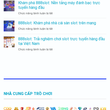
Sòng
Khám phá 888slot: Nền tảng máy đánh bạc trực
Trò
bạc
chơi
tuyến hàng đầu
slot
Slots
Chức năng bình luận bị tắt
Khám
trực
Trực
phá
tuyến
tuyến
888slot:
hàng
888slot: Khám phá nhà cái sàn slot trên mạng
Nền
đầu
Chức năng bình luận bị tắt
888slot:
tảng
Khám
máy
phá
888slot: Trải nghiệm chơi slot trực tuyến hàng đầu
đánh
nhà
bạc
tại Việt Nam
cái
trực
Chức năng bình luận bị tắt
888slot:
sàn
tuyến
Trải
slot
hàng
nghiệm
trên
đầu
chơi
mạng
slot
trực
tuyến
hàng
đầu
tại
Việt
NHÀ CUNG CẤP TRÒ CHƠI
Nam