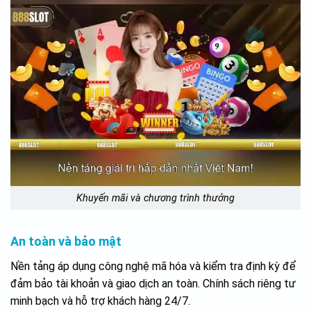
Khuyến mãi và chương trình thưởng
An toàn và bảo mật
Nền tảng áp dụng công nghệ mã hóa và kiểm tra định kỳ để
đảm bảo tài khoản và giao dịch an toàn. Chính sách riêng tư
minh bạch và hỗ trợ khách hàng 24/7.