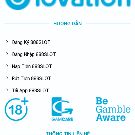
HƯỚNG DẪN
Đăng Ký 888SLOT
Đăng Nhập 888SLOT
Nạp Tiền 888SLOT
Rút Tiền 888SLOT
Tải App 888SLOT
THÔNG TIN LIÊN HỆ