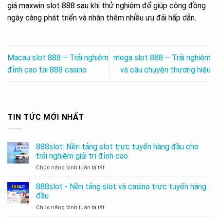
giá maxwin slot 888 sau khi thử nghiệm để giúp cộng đồng
ngày càng phát triển và nhận thêm nhiều ưu đãi hấp dẫn.
Macau slot 888 – Trải nghiệm
mega slot 888 – Trải nghiệm
đỉnh cao tại 888 casino
và câu chuyện thương hiệu
TIN TỨC MỚI NHẤT
888slot: Nền tảng slot trực tuyến hàng đầu cho
trải nghiệm giải trí đỉnh cao
Chức năng bình luận bị tắt
888slot:
Nền
tảng
888slot - Nền tảng slot và casino trực tuyến hàng
slot
đầu
trực
Chức năng bình luận bị tắt
888slot
tuyến
-
hàng