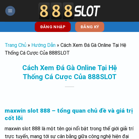
Skip
to
content
ĐĂNG NHẬP
ĐĂNG KÝ
Trang Chủ
»
Hướng Dẫn
»
Cách Xem Đá Gà Online Tại Hệ
Thống Cá Cược Của 888SLOT
Cách Xem Đá Gà Online Tại Hệ
Thống Cá Cược Của 888SLOT
maxwin slot 888 – tổng quan chủ đề và giá trị
cốt lõi
maxwin slot 888 là một tên gọi nổi bật trong thế giới giải trí
trực tuyến, mang tới sự cân bằng giữa công nghệ hiện đại