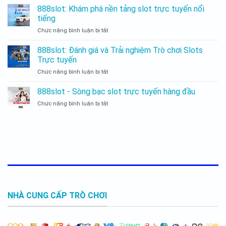
Nền
888slot: Khám phá nền tảng slot trực tuyến nổi
đầu
tảng
cho
tiếng
slot
trải
Chức năng bình luận bị tắt
888slot:
và
nghiệm
Khám
casino
giải
phá
888slot: Đánh giá và Trải nghiệm Trò chơi Slots
trực
trí
nền
tuyến
Trực tuyến
đỉnh
tảng
hàng
cao
Chức năng bình luận bị tắt
888slot:
slot
đầu
Đánh
trực
giá
888slot - Sòng bạc slot trực tuyến hàng đầu
tuyến
và
nổi
Chức năng bình luận bị tắt
888slot
Trải
tiếng
-
nghiệm
Sòng
Trò
bạc
chơi
slot
Slots
trực
Trực
tuyến
tuyến
hàng
đầu
NHÀ CUNG CẤP TRÒ CHƠI