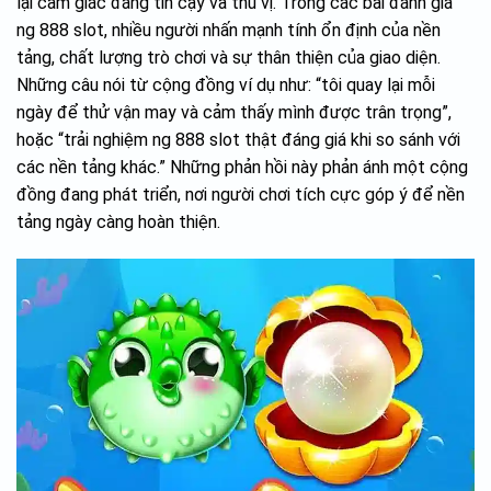
lại cảm giác đáng tin cậy và thú vị. Trong các bài đánh giá
ng 888 slot, nhiều người nhấn mạnh tính ổn định của nền
tảng, chất lượng trò chơi và sự thân thiện của giao diện.
Những câu nói từ cộng đồng ví dụ như: “tôi quay lại mỗi
ngày để thử vận may và cảm thấy mình được trân trọng”,
hoặc “trải nghiệm ng 888 slot thật đáng giá khi so sánh với
các nền tảng khác.” Những phản hồi này phản ánh một cộng
đồng đang phát triển, nơi người chơi tích cực góp ý để nền
tảng ngày càng hoàn thiện.