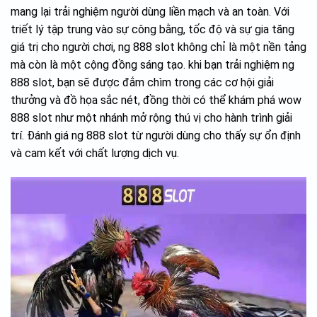
mang lại trải nghiệm người dùng liền mạch và an toàn. Với
triết lý tập trung vào sự công bằng, tốc độ và sự gia tăng
giá trị cho người chơi, ng 888 slot không chỉ là một nền tảng
mà còn là một cộng đồng sáng tạo. khi bạn trải nghiệm ng
888 slot, bạn sẽ được đắm chìm trong các cơ hội giải
thưởng và đồ họa sắc nét, đồng thời có thể khám phá wow
888 slot như một nhánh mở rộng thú vị cho hành trình giải
trí. Đánh giá ng 888 slot từ người dùng cho thấy sự ổn định
và cam kết với chất lượng dịch vụ.