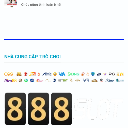
và
nổi
Chức năng bình luận bị tắt
888slot
Trải
tiếng
-
nghiệm
Sòng
Trò
bạc
chơi
slot
Slots
trực
Trực
tuyến
tuyến
hàng
đầu
NHÀ CUNG CẤP TRÒ CHƠI