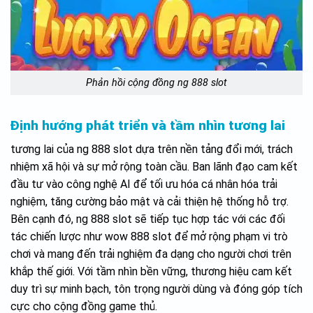
Phản hồi cộng đồng ng 888 slot
Định hướng phát triển và tầm nhìn tương lai
tương lai của ng 888 slot dựa trên nền tảng đổi mới, trách
nhiệm xã hội và sự mở rộng toàn cầu. Ban lãnh đạo cam kết
đầu tư vào công nghệ AI để tối ưu hóa cá nhân hóa trải
nghiệm, tăng cường bảo mật và cải thiện hệ thống hỗ trợ.
Bên cạnh đó, ng 888 slot sẽ tiếp tục hợp tác với các đối
tác chiến lược như wow 888 slot để mở rộng phạm vi trò
chơi và mang đến trải nghiệm đa dạng cho người chơi trên
khắp thế giới. Với tầm nhìn bền vững, thương hiệu cam kết
duy trì sự minh bạch, tôn trọng người dùng và đóng góp tích
cực cho cộng đồng game thủ.