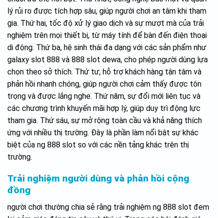
lý rủi ro được tích hợp sâu, giúp người chơi an tâm khi tham
gia. Thứ hai, tốc độ xử lý giao dịch và sự mượt mà của trải
nghiệm trên mọi thiết bị, từ máy tính để bàn đến điện thoại
di động. Thứ ba, hệ sinh thái đa dạng với các sản phẩm như
galaxy slot 888 và 888 slot dewa, cho phép người dùng lựa
chọn theo sở thích. Thứ tư, hỗ trợ khách hàng tận tâm và
phản hồi nhanh chóng, giúp người chơi cảm thấy được tôn
trọng và được lắng nghe. Thứ năm, sự đổi mới liên tục và
các chương trình khuyến mãi hợp lý, giúp duy trì động lực
tham gia. Thứ sáu, sự mở rộng toàn cầu và khả năng thích
ứng với nhiều thị trường. Đây là phần làm nổi bật sự khác
biệt của ng 888 slot so với các nền tảng khác trên thị
trường.
Trải nghiệm người dùng và phản hồi cộng
đồng
người chơi thường chia sẻ rằng trải nghiệm ng 888 slot đem