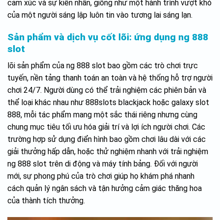
cảm xúc và sự kiên nhẫn, giống như một hành trình vượt khó
của một người sáng lập luôn tin vào tương lai sáng lạn.
Sản phẩm và dịch vụ cốt lõi: ứng dụng ng 888
slot
lõi sản phẩm của ng 888 slot bao gồm các trò chơi trực
tuyến, nền tảng thanh toán an toàn và hệ thống hỗ trợ người
chơi 24/7. Người dùng có thể trải nghiệm các phiên bản và
thể loại khác nhau như 888slots blackjack hoặc galaxy slot
888, mỗi tác phẩm mang một sắc thái riêng nhưng cùng
chung mục tiêu tối ưu hóa giải trí và lợi ích người chơi. Các
trường hợp sử dụng điển hình bao gồm chơi lâu dài với các
giải thưởng hấp dẫn, hoặc thử nghiệm nhanh với trải nghiệm
ng 888 slot trên di động và máy tính bảng. Đối với người
mới, sự phong phú của trò chơi giúp họ khám phá nhanh
cách quản lý ngân sách và tận hưởng cảm giác thăng hoa
của thành tích thưởng.