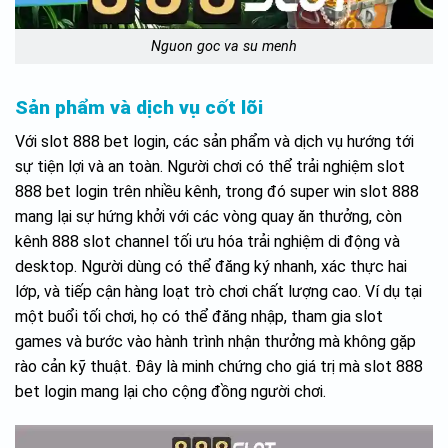
Nguon goc va su menh
Sản phẩm và dịch vụ cốt lõi
Với slot 888 bet login, các sản phẩm và dịch vụ hướng tới
sự tiện lợi và an toàn. Người chơi có thể trải nghiệm slot
888 bet login trên nhiều kênh, trong đó super win slot 888
mang lại sự hứng khởi với các vòng quay ăn thưởng, còn
kênh 888 slot channel tối ưu hóa trải nghiệm di động và
desktop. Người dùng có thể đăng ký nhanh, xác thực hai
lớp, và tiếp cận hàng loạt trò chơi chất lượng cao. Ví dụ tại
một buổi tối chơi, họ có thể đăng nhập, tham gia slot
games và bước vào hành trình nhận thưởng mà không gặp
rào cản kỹ thuật. Đây là minh chứng cho giá trị mà slot 888
bet login mang lại cho cộng đồng người chơi.