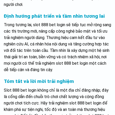
người chơi.
Định hướng phát triển và tầm nhìn tương lai
Trong tương lai, slot 888 bet login sẽ tiếp tục mở rộng sang
các thị trường mới, nâng cấp công nghệ bảo mật và tối ưu
trải nghiệm người dùng. Thương hiệu cam kết đầu tư vào
nghiên cứu AI, cá nhân hóa nội dung và tăng cường hợp tác
với đối tác trên toàn cầu. Tầm nhìn là xây dựng một hệ sinh
thái giải trí an toàn, bền vững và có trách nhiệm xã hội, nơi
mọi người có thể trải nghiệm slot 888 bet login một cách
dễ tiếp cận và đáng tin cậy.
Tóm tắt và lời mời trải nghiệm
Slot 888 bet login không chỉ là một địa chỉ đăng nhập; đây
là cổng dẫn đến chuỗi trò chơi chất lượng và cộng đồng
người chơi tích cực. Hãy trải nghiệm slot 888 bet login để
khám phá sự tiện nghi, tốc độ và an toàn mà thương hiệu