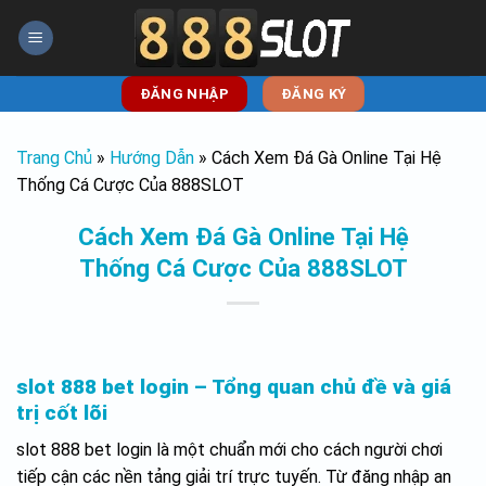
Skip
to
content
ĐĂNG NHẬP
ĐĂNG KÝ
Trang Chủ
»
Hướng Dẫn
»
Cách Xem Đá Gà Online Tại Hệ
Thống Cá Cược Của 888SLOT
Cách Xem Đá Gà Online Tại Hệ
Thống Cá Cược Của 888SLOT
slot 888 bet login – Tổng quan chủ đề và giá
trị cốt lõi
slot 888 bet login là một chuẩn mới cho cách người chơi
tiếp cận các nền tảng giải trí trực tuyến. Từ đăng nhập an