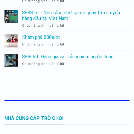
Chức năng bình luận bị tắt
888slot:
sàn
Trải
slot
nghiệm
trên
888Slot - Nền tảng chơi game quay trực tuyến
chơi
mạng
hàng đầu tại Việt Nam
slot
Chức năng bình luận bị tắt
888Slot
trực
-
tuyến
Nền
Khám phá 888slot
hàng
tảng
đầu
Chức năng bình luận bị tắt
Khám
chơi
tại
phá
game
Việt
888slot
888slot: Đánh giá và Trải nghiệm người dùng
quay
Nam
trực
Chức năng bình luận bị tắt
888slot:
tuyến
Đánh
hàng
giá
đầu
và
tại
Trải
Việt
nghiệm
Nam
người
dùng
NHÀ CUNG CẤP TRÒ CHƠI